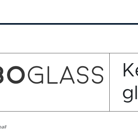
K
g
all