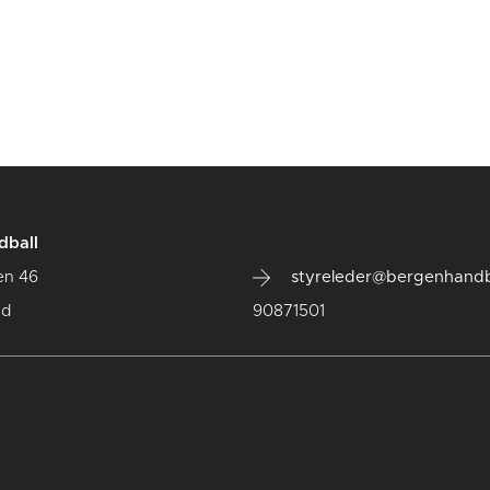
dball
en 46
styreleder@bergenhandb
ad
90871501