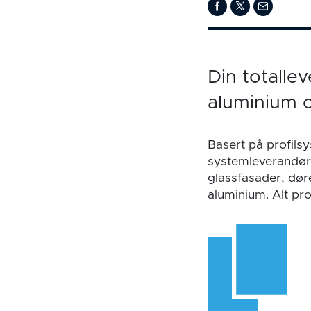
Din totalle
aluminium o
Basert på profils
systemleverandør
glassfasader, dør
aluminium. Alt pr