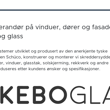
verandør på vinduer, dører og fasade
g glass
ystemer utviklet og produsert av den anerkjente tyske
en Schüco, konstruerer og monterer vi skreddersydde 
er, vinduer, glasstak, solskjerming, rekkverk og andre
oduseres etter kundens ønsker og spesifikasjoner.