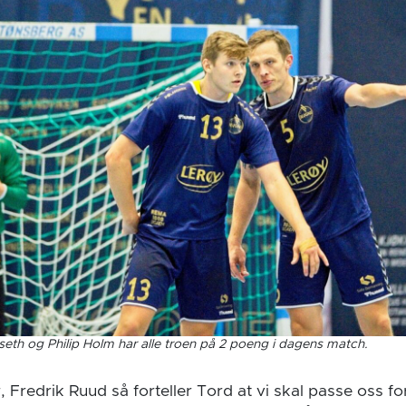
lseth og Philip Holm har alle troen på 2 poeng i dagens match.
r, Fredrik Ruud så forteller Tord at vi skal passe oss 