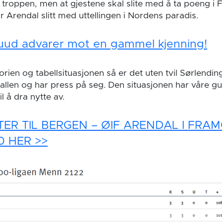
 troppen, men at gjestene skal slite med å ta poeng i 
ar Arendal slitt med uttellingen i Nordens paradis.
uud advarer mot en gammel kjenning!
orien og tabellsituasjonen så er det uten tvil Sørlend
len og har press på seg. Den situasjonen har våre gutt
l å dra nytte av.
TER TIL BERGEN – ØIF ARENDAL I FRA
0 HER >>