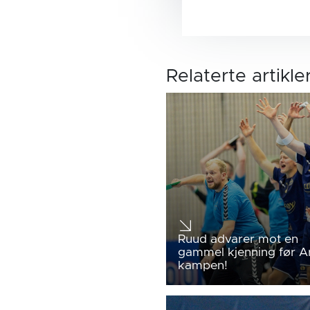
Relaterte artikle
Ruud advarer mot en
gammel kjenning før A
kampen!