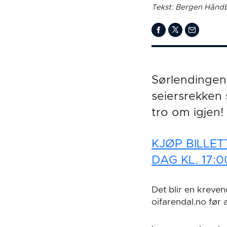
Tekst: Bergen Håndb
Sørlendingene
seiersrekken 
tro om igjen!
KJØP BILLET
DAG KL. 17:0
Det blir en kreve
oifarendal.no før 