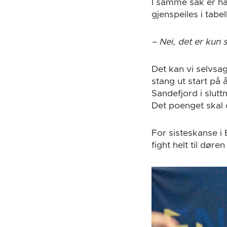
I samme sak er ha
gjenspeiles i tabe
– Nei, det er kun 
Det kan vi selvsag
stang ut start på
Sandefjord i slut
Det poenget skal d
For sisteskanse i 
fight helt til dør