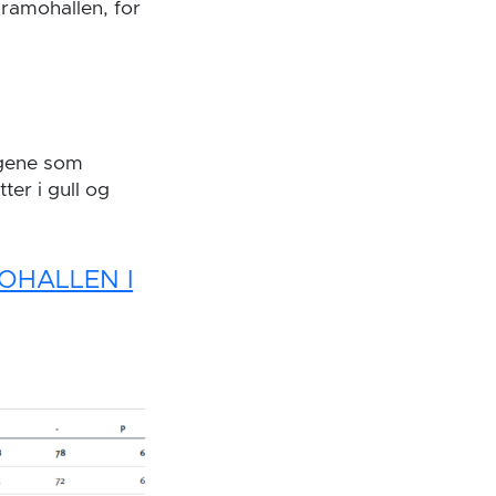
Framohallen, for
ingene som
er i gull og
MOHALLEN I