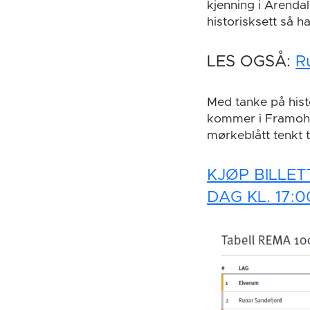
kjenning i Arendal
historisksett så h
LES OGSÅ:
R
Med tanke på hist
kommer i Framohal
mørkeblått tenkt ti
KJØP BILLET
DAG KL. 17:0