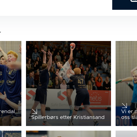
r
rendal
Vi er
Spillerbørs etter Kristiansand
oss sl