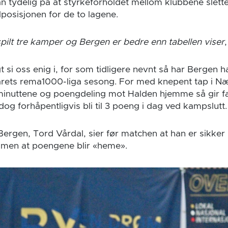
n tydelig på at styrkeforholdet mellom klubbene slett
llposisjonen for de to lagene.
spilt tre kamper og Bergen er bedre enn tabellen viser
t si oss enig i, for som tidligere nevnt så har Bergen h
 årets rema1000-liga sesong. For med knepent tap i 
tminuttene og poengdeling mot Halden hjemme så gir fa
og forhåpentligvis bli til 3 poeng i dag ved kampslutt.
Bergen, Tord Vårdal, sier før matchen at han er sikker 
en men at poengene blir «heme».