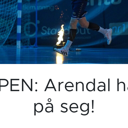
EN: Arendal ha
på seg!