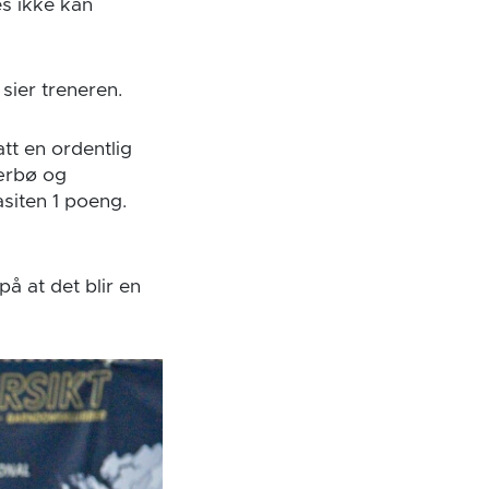
es ikke kan
, sier treneren.
att en ordentlig
Nærbø og
siten 1 poeng.
på at det blir en