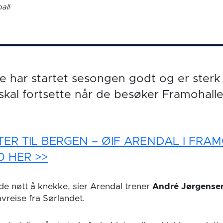
all
 har startet sesongen godt og er sterk 
skal fortsette når de besøker Framohall
TER TIL BERGEN – ØIF ARENDAL I FRA
0 HER >>
nde nøtt å knekke, sier Arendal trener
André Jørgensen
avreise fra Sørlandet.