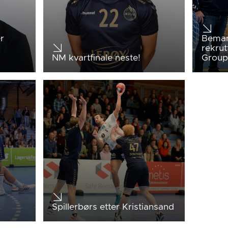
r
Beman
rekrut
NM kvartfinale neste!
Group
Spillerbørs etter Kristiansand