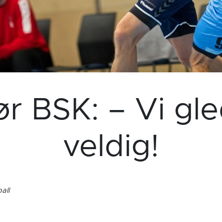
r BSK: – Vi gl
veldig!
all