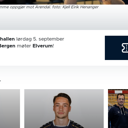
jemme oppgjør mot Arendal. foto: Kjell Eirik Henanger
hallen
lørdag 5. september
Bergen
møter
Elverum
!
r