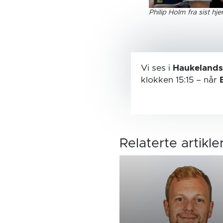
Philip Holm fra sist h
Vi ses i
Haukelands
klokken 15:15
– når
Relaterte artikle