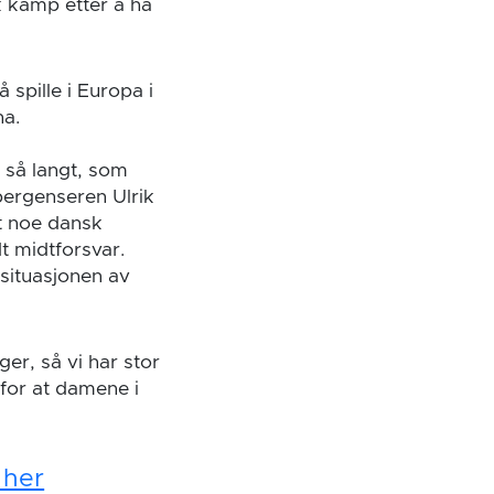
k kamp etter å ha
å spille i Europa i
na.
e så langt, som
 bergenseren Ulrik
et noe dansk
t midtforsvar.
 situasjonen av
er, så vi har stor
for at damene i
 her