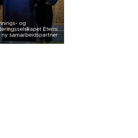
nings- og
teringsselskapet Eterni
 ny samarbeidspartner