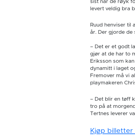
sist når de røyk f
levert veldig bra
Ruud henviser til a
år. Der gjorde de
– Det er et godt l
gjør at de har to 
Eriksson som kan v
dynamitt i laget 
Fremover må vi all
playmakeren Chri
– Det blir en tøff
tro på at morgend
Tertnes leverer va
Kjøp billette