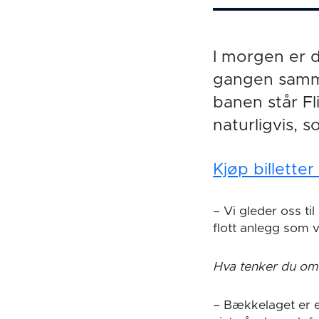
I morgen er 
gangen samme
banen står Fl
naturligvis, 
Kjøp billette
–
Vi gleder oss til
flott anlegg som
Hva tenker du o
– Bækkelaget er e