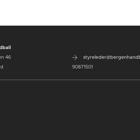
dball
en 46
styreleder@bergenhandb
ad
90871501