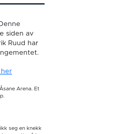
 Denne
e siden av
rik Ruud har
rangementet.
 her
r Åsane Arena. Et
p.
fikk seg en knekk