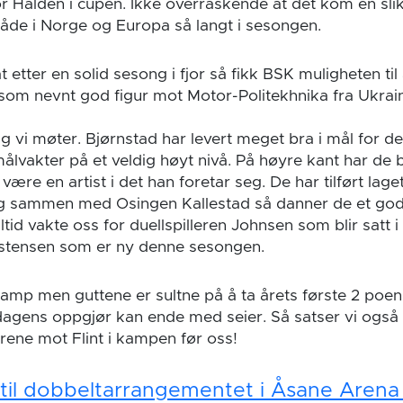
or Halden i cupen. Ikke overraskende at det kom en sli
 både i Norge og Europa så langt i sesongen.
t etter en solid sesong i fjor så fikk BSK muligheten til 
 som nevnt god figur mot Motor-Politekhnika fra Ukrai
ag vi møter. Bjørnstad har levert meget bra i mål for d
målvakter på et veldig høyt nivå. På høyre kant har de
ære en artist i det han foretar seg. De har tilført lag
og sammen med Osingen Kallestad så danner de et god
tid vakte oss for duellspilleren Johnsen som blir satt i
stensen som er ny denne sesongen.
 kamp men guttene er sultne på å ta årets første 2 poeng
agens oppgjør kan ende med seier. Så satser vi også 
rene mot Flint i kampen før oss!
r til dobbeltarrangementet i Åsane Arena