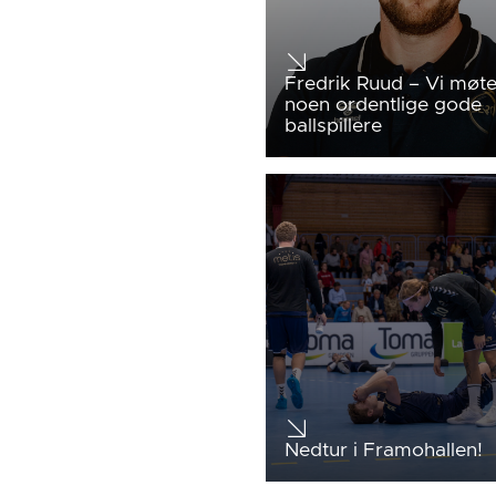
Fredrik Ruud – Vi møte
noen ordentlige gode
ballspillere
Nedtur i Framohallen!