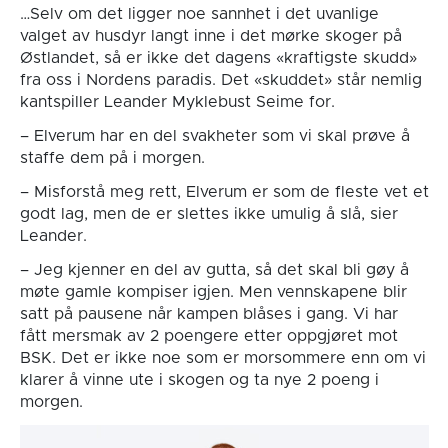
…Selv om det ligger noe sannhet i det uvanlige
valget av husdyr langt inne i det mørke skoger på
Østlandet, så er ikke det dagens «kraftigste skudd»
fra oss i Nordens paradis. Det «skuddet» står nemlig
kantspiller Leander Myklebust Seime for.
– Elverum har en del svakheter som vi skal prøve å
staffe dem på i morgen.
– Misforstå meg rett, Elverum er som de fleste vet et
godt lag, men de er slettes ikke umulig å slå, sier
Leander.
– Jeg kjenner en del av gutta, så det skal bli gøy å
møte gamle kompiser igjen. Men vennskapene blir
satt på pausene når kampen blåses i gang. Vi har
fått mersmak av 2 poengere etter oppgjøret mot
BSK. Det er ikke noe som er morsommere enn om vi
klarer å vinne ute i skogen og ta nye 2 poeng i
morgen.