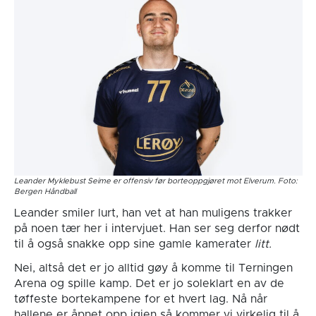
Leander Myklebust Seime er offensiv før borteoppgjøret mot Elverum. Foto:
Bergen Håndball
Leander smiler lurt, han vet at han muligens trakker
på noen tær her i intervjuet. Han ser seg derfor nødt
til å også snakke opp sine gamle kamerater
litt.
Nei, altså det er jo alltid gøy å komme til Terningen
Arena og spille kamp. Det er jo soleklart en av de
tøffeste bortekampene for et hvert lag. Nå når
hallene er åpnet opp igjen så kommer vi virkelig til å