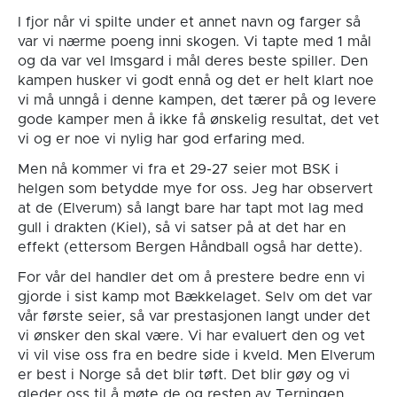
I fjor når vi spilte under et annet navn og farger så
var vi nærme poeng inni skogen. Vi tapte med 1 mål
og da var vel Imsgard i mål deres beste spiller. Den
kampen husker vi godt ennå og det er helt klart noe
vi må unngå i denne kampen, det tærer på og levere
gode kamper men å ikke få ønskelig resultat, det vet
vi og er noe vi nylig har god erfaring med.
Men nå kommer vi fra et 29-27 seier mot BSK i
helgen som betydde mye for oss. Jeg har observert
at de (Elverum) så langt bare har tapt mot lag med
gull i drakten (Kiel), så vi satser på at det har en
effekt (ettersom Bergen Håndball også har dette).
For vår del handler det om å prestere bedre enn vi
gjorde i sist kamp mot Bækkelaget. Selv om det var
vår første seier, så var prestasjonen langt under det
vi ønsker den skal være. Vi har evaluert den og vet
vi vil vise oss fra en bedre side i kveld. Men Elverum
er best i Norge så det blir tøft. Det blir gøy og vi
gleder oss til å møte de og resten av Terningen