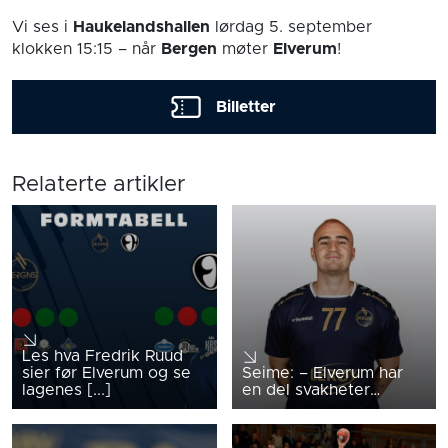
Vi ses i
Haukelandshallen
lørdag 5. september
klokken 15:15
– når
Bergen
møter
Elverum
!
Billetter
Relaterte artikler
Les hva Fredrik Ruud
sier før Elverum og se
Seime: – Elverum har
lagenes [...]
en del svakheter…