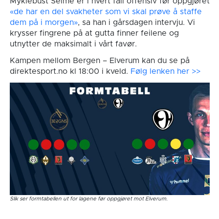
Myklebust Seime er i hvert fall offensiv før oppgjøret
«de har en del svakheter som vi skal prøve å staffe
dem på i morgen»
, sa han i gårsdagen intervju. Vi
krysser fingrene på at gutta finner feilene og
utnytter de maksimalt i vårt favør.
Kampen mellom Bergen – Elverum kan du se på
direktesport.no kl 18:00 i kveld.
Følg lenken her >>
Slik ser formtabellen ut for lagene før oppgjøret mot Elverum.