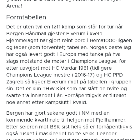
Arena!
Formtabellen
Det er uten tvil en tøff kamp som står for tur når
Bergen Håndball gjester Elverum i kveld.
Hjemmelaget har gjort reint bord i Rema1000-ligaen
og leder (som forventet) tabellen. Norges beste lag
har også levert godt i Europa med tanke på hva
slags motstand de møter i Champions League. for
etter uavgjort mot HC Vardar 1961 (tidligere
Champions League mestre i 2016-17) og HC PPD
Zagreb så ligger Elverum midt på tabellen i gruppen
sin. Det er kun THW Kiel som har slått de hvite og
svarte fra innlandet i år. Forhåpentligvis er tilfellet
noe annet etter kampslutt i kveld.
Bergen har gjort sakene godt i NM med en
kommende kvartfinale til helgen mot Fjellhammer.
Etter seieren mot BSK sist helg så er forhåpentligvis
også rusket i maskineriet borte vekk. Leander